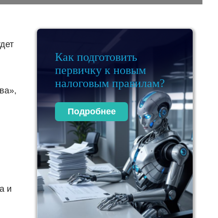
удет
Как подготовить
первичку к новым
налоговым правилам?
ва»,
Подробнее
а и