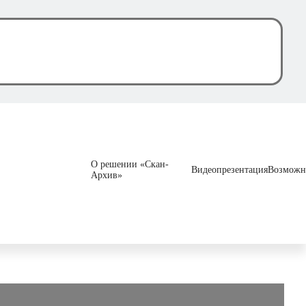
О решении «Скан-
Видеопрезентация
Возможн
Архив»