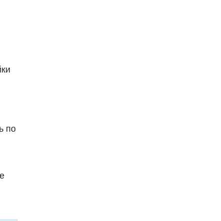
йки
ь по
е