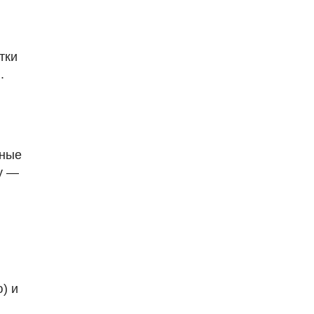
тки
.
тные
у —
) и