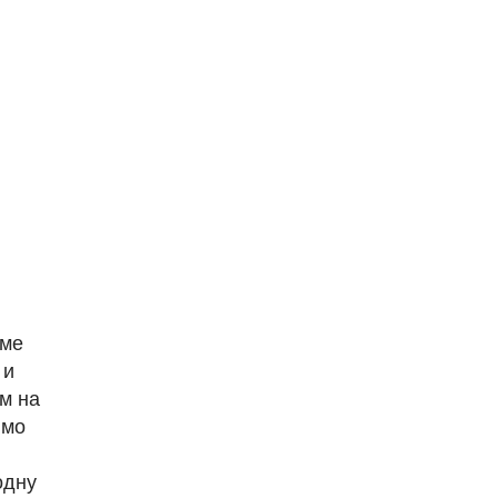
име
 и
м на
имо
одну